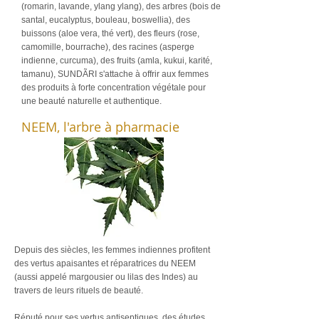
(romarin, lavande, ylang ylang), des arbres (bois de
santal, eucalyptus, bouleau, boswellia), des
buissons (aloe vera, thé vert), des fleurs (rose,
camomille, bourrache), des racines (asperge
indienne, curcuma), des fruits (amla, kukui, karité,
tamanu), SUNDÃRI s'attache à offrir aux femmes
des produits à forte concentration végétale pour
une beauté naturelle et authentique.
NEEM,
l'arbre à pharmacie
Depuis des siècles, les femmes indiennes profitent
des vertus apaisantes et réparatrices du NEEM
(aussi appelé margousier ou lilas des Indes) au
travers de leurs rituels de beauté.
Réputé pour ses vertus antiseptiques, des études