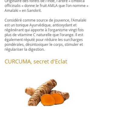
Originaire des forêts de l'Inde, l'arbre « Emblica
officinalis » donne le fruit AMLA que l'on nomme «
Amalaki » en Sanskrit.
Considéré comme source de jouvence, l'Amalaki
est un tonique Ayurvédique, antioxydant et
régénérant qui apporte à l'organisme vingt fois
plus de vitamine C naturelle que l'orange. Il est
également réputé pour réduire les surcharges
pondérales, désintoxiquer le corps, stimuler et
régulariser la digestion.
CURCUMA, secret d'Eclat
Utilisé dans la médecine ayurvédique depuis des
millénaires, le CURCUMA possède la propriété de
réduire la production de mélanine grâce aux