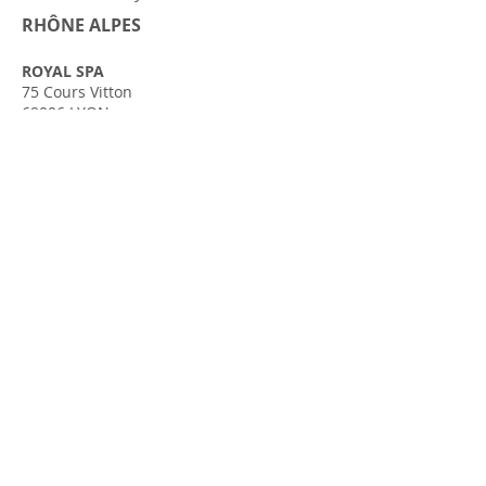
RHÔNE ALPES
ROYAL SPA
75 Cours Vitton
69006 LYON
Tel : (+33)4
78 89 97 74
www.royalspa.fr
SENSATION BIEN-ÊTRE
954, Route de Genève
74150 VALLIERES
Tel :
+33 (0)4 50 08 43 03
www.sensation-bien-etre.fr
GANESHA INSTITUT
101, Route de Nonglard
74330 LOVAGNY
Tel :
+33 (0)4 50 62 10 86
AQUITAINE
CHEZ FRANCE***